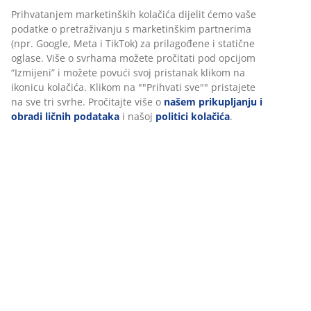
Prihvatanjem marketinških kolačića dijelit ćemo vaše
podatke o pretraživanju s marketinškim partnerima
(npr. Google, Meta i TikTok) za prilagođene i statične
oglase. Više o svrhama možete pročitati pod opcijom
“Izmijeni” i možete povući svoj pristanak klikom na
ikonicu kolačića. Klikom na ""Prihvati sve"" pristajete
na sve tri svrhe. Pročitajte više o
našem prikupljanju i
obradi ličnih podataka
i našoj
politici kolačića
.