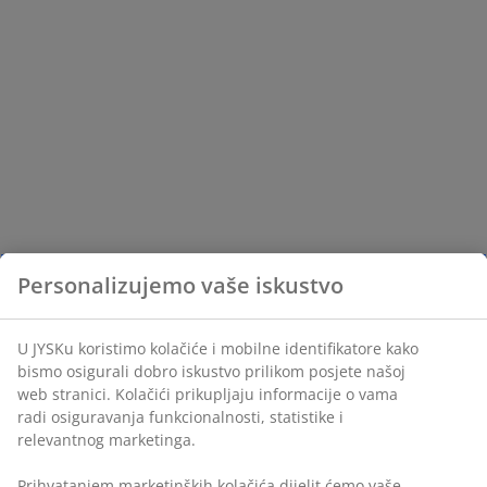
Personalizujemo vaše iskustvo
U JYSKu koristimo kolačiće i mobilne identifikatore kako
bismo osigurali dobro iskustvo prilikom posjete našoj
web stranici. Kolačići prikupljaju informacije o vama
radi osiguravanja funkcionalnosti, statistike i
relevantnog marketinga.
Prihvatanjem marketinških kolačića dijelit ćemo vaše