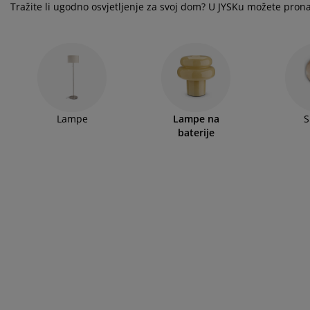
ega namještaja
njska rasvjeta
ahte
viri kreveta
svjeta
Tražite li ugodno osvjetljenje za svoj dom? U JYSKu možete pronaći
mpovanje
mari
ze kreveta sa spremnikom
ćne potrepštine
mještaj za spavaću sobu
dnice
ečja soba
ečji madraci
blje
Lampe
Lampe na
S
baterije
ečji kreveti