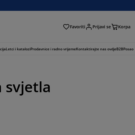
Favoriti
Prijavi se
Korpa
ži
cija
Letci i katalozi
Prodavnice i radno vrijeme
Kontaktirajte nas ovdje
B2B
Posao
 svjetla