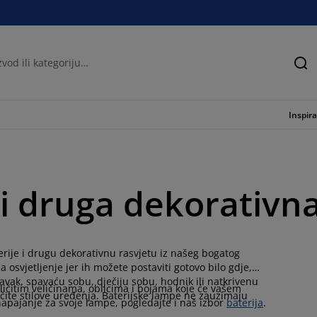
Tra
Inspira
i druga dekorativna
rije i drugu dekorativnu rasvjetu iz našeg bogatog
 osvjetljenje jer ih možete postaviti gotovo bilo gdje,
avak, spavaću sobu, dječiju sobu, hodnik ili natkrivenu
ličitim veličinama, oblicima i bojama koje će vašem
čite stilove uređenja. Baterijske lampe ne zauzimaju
napajanje za svoje lampe, pogledajte i naš izbor
baterija
.