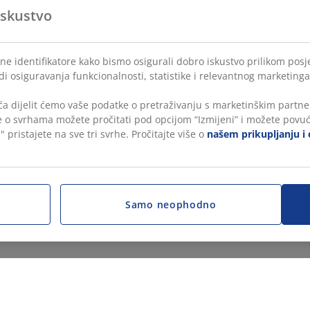
iskustvo
ne identifikatore kako bismo osigurali dobro iskustvo prilikom posje
di osiguravanja funkcionalnosti, statistike i relevantnog marketinga
a dijelit ćemo vaše podatke o pretraživanju s marketinškim partner
še o svrhama možete pročitati pod opcijom “Izmijeni” i možete povuć
" pristajete na sve tri svrhe. Pročitajte više o
našem prikupljanju i 
Samo neophodno