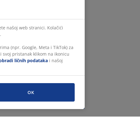
te našoj web stranici. Kolačići
.
ima (npr. Google, Meta i TikTok) za
i svoj pristanak klikom na ikonicu
obradi ličnih podataka
i našoj
OK