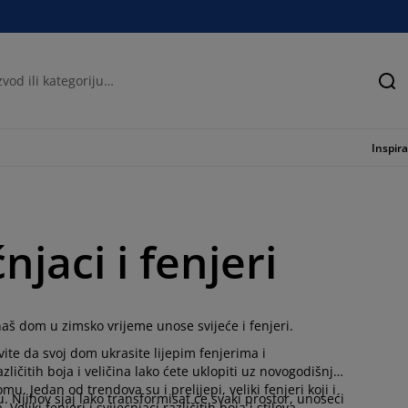
Tra
Inspira
njaci i fenjeri
naš dom u zimsko vrijeme unose svijeće i fenjeri.
ite da svoj dom ukrasite lijepim fenjerima i
ličitih boja i veličina lako ćete uklopiti uz novogodišnje
. Jedan od trendova su i prelijepi, veliki fenjeri koji i
u. Njihov sjaj lako transformisat će svaki prostor, unoseći
iki fenjeri i svijećnjaci različitih boja i stilova