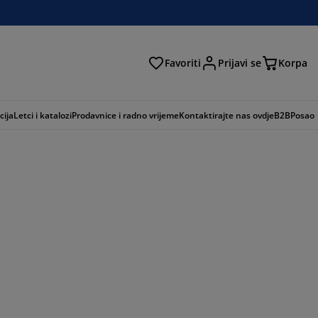
Favoriti
Prijavi se
Korpa
ži
cija
Letci i katalozi
Prodavnice i radno vrijeme
Kontaktirajte nas ovdje
B2B
Posao