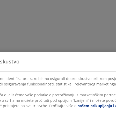
iskustvo
ne identifikatore kako bismo osigurali dobro iskustvo prilikom posje
di osiguravanja funkcionalnosti, statistike i relevantnog marketinga
a dijelit ćemo vaše podatke o pretraživanju s marketinškim partner
še o svrhama možete pročitati pod opcijom “Izmijeni” i možete povuć
" pristajete na sve tri svrhe. Pročitajte više o
našem prikupljanju i 