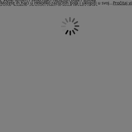
 Možete ih naći u nekoliko različitih boja i uklopiti u svoju
Pročitaj v
oravak, hodnik, spavaću sobu ili pred ulazna vrata.
u.