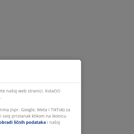
te našoj web stranici. Kolačići
.
ima (npr. Google, Meta i TikTok) za
i svoj pristanak klikom na ikonicu
obradi ličnih podataka
i našoj