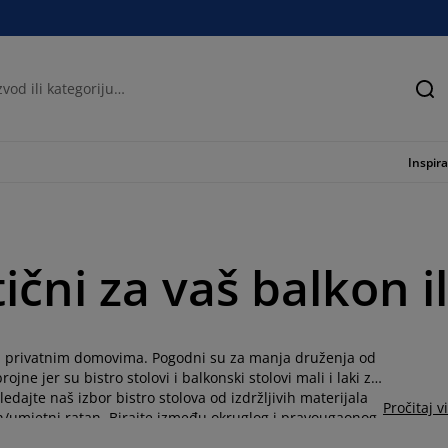
Tra
Inspira
tični za vaš balkon 
bu u privatnim domovima. Pogodni su za manja druženja od
jne jer su bistro stolovi i balkonski stolovi mali i laki za
ledajte naš izbor bistro stolova od izdržljivih materijala
Pročitaj v
tan/umjetni ratan. Birajte između okruglog i pravougaonog
stolu ili kupite
kompletan set
. Istražite naš asortiman i