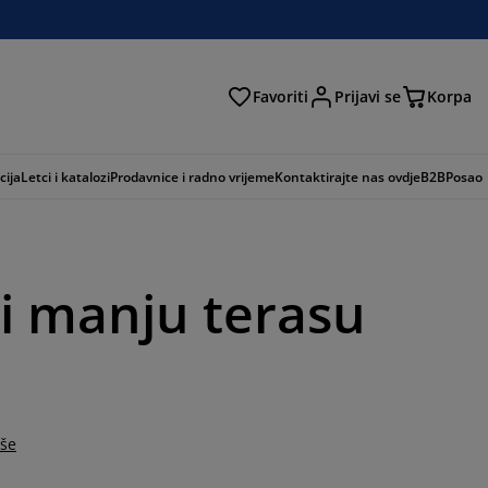
Favoriti
Prijavi se
Korpa
ži
cija
Letci i katalozi
Prodavnice i radno vrijeme
Kontaktirajte nas ovdje
B2B
Posao
ili manju terasu
iše