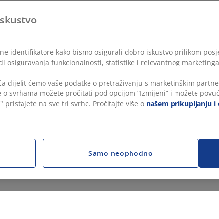
iskustvo
ne identifikatore kako bismo osigurali dobro iskustvo prilikom posje
di osiguravanja funkcionalnosti, statistike i relevantnog marketinga
a dijelit ćemo vaše podatke o pretraživanju s marketinškim partner
še o svrhama možete pročitati pod opcijom “Izmijeni” i možete povuć
" pristajete na sve tri svrhe. Pročitajte više o
našem prikupljanju i 
Samo neophodno