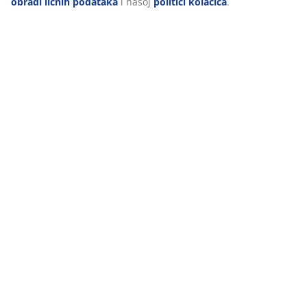
obradi ličnih podataka
i našoj
politici kolačića
.