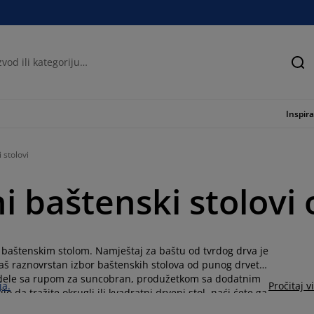
Tra
Inspira
 stolovi
ni baštenski stolovi
 baštenskim stolom. Namještaj za baštu od tvrdog drva je
naš raznovrstan izbor baštenskih stolova od punog drveta
modele sa rupom za suncobran, produžetkom sa dodatnim
ja.
Pročitaj v
o da tražite okrugli ili kvadratni drveni stol, naći ćete ga