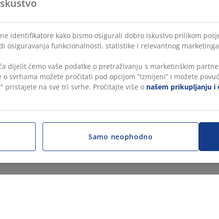
iskustvo
ne identifikatore kako bismo osigurali dobro iskustvo prilikom posje
di osiguravanja funkcionalnosti, statistike i relevantnog marketinga
a dijelit ćemo vaše podatke o pretraživanju s marketinškim partner
še o svrhama možete pročitati pod opcijom “Izmijeni” i možete povuć
" pristajete na sve tri svrhe. Pročitajte više o
našem prikupljanju i 
Samo neophodno