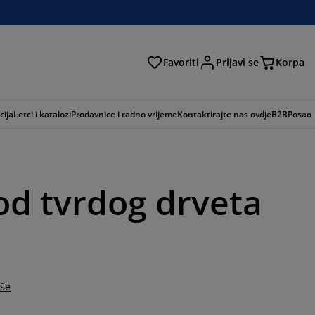
Favoriti
Prijavi se
Korpa
ži
cija
Letci i katalozi
Prodavnice i radno vrijeme
Kontaktirajte nas ovdje
B2B
Posao
 od tvrdog drveta
iše