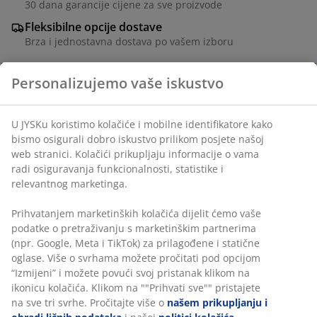
30 dana garancije cijene za sve proizvode
Fleksibilne opcije dostave
Brza i jednostavna dostava po vašem izboru
Baštenska stolica sa sjedalom i naslonom od imitacije
ratana i sivim nogama od čelika premazanog prahom.
Imitacija ratana pruža prirodan izgled pruća, a
istodobno je otporan na vremenske uslove i ne
zahtijeva održavanje.
šifra artikla: 3700065
Uputstvo za sastavljanje
Podaci o proizvodu