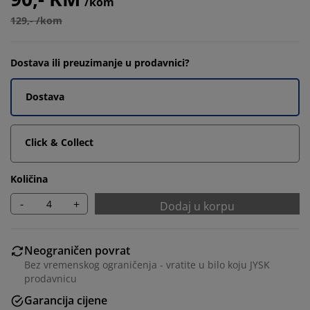
/kom
129,- /kom
Dostava ili preuzimanje u prodavnici?
Dostava
Click & Collect
Količina
-
+
Dodaj u korpu
Neograničen povrat
Bez vremenskog ograničenja - vratite u bilo koju JYSK
prodavnicu
Garancija cijene