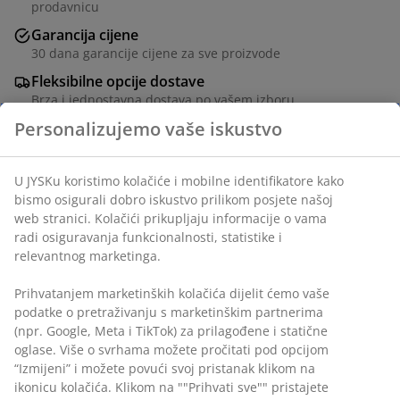
prodavnicu
Garancija cijene
30 dana garancije cijene za sve proizvode
Fleksibilne opcije dostave
Brza i jednostavna dostava po vašem izboru
Lounge stolica od aluminija i užeta od poliesterskih
vlakana. Uključuje luksuzne jastuke s dugotrajnom,
grubo tkanom navlakom. Š70xV85xDub80 cm.
šifra artikla: 3726153
Uputstvo za sastavljanje
Podaci o proizvodu
Personalizujemo vaše iskustvo