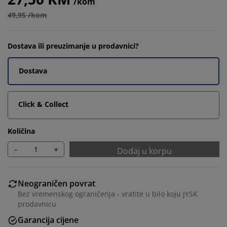
/kom
49,95 /kom
Dostava ili preuzimanje u prodavnici?
Dostava
Click & Collect
Količina
-
+
Dodaj u korpu
Neograničen povrat
Bez vremenskog ograničenja - vratite u bilo koju JYSK
prodavnicu
Garancija cijene