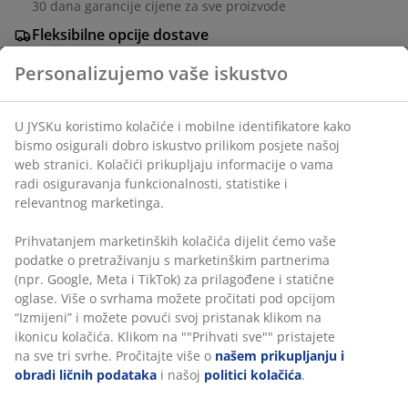
30 dana garancije cijene za sve proizvode
Fleksibilne opcije dostave
Brza i jednostavna dostava po vašem izboru
Ukrasni furnir i čelik. Š60xD60xV40 cm
šifra artikla: 3650031
Uputstvo za sastavljanje
Podaci o proizvodu
Recenzije
(
13
)