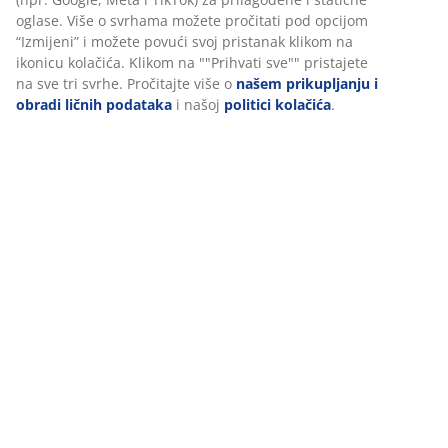
oglase. Više o svrhama možete pročitati pod opcijom
“Izmijeni” i možete povući svoj pristanak klikom na
Recenzije
ikonicu kolačića. Klikom na ""Prihvati sve"" pristajete
(
48
)
na sve tri svrhe. Pročitajte više o
našem prikupljanju i
obradi ličnih podataka
i našoj
politici kolačića
.
Dostava