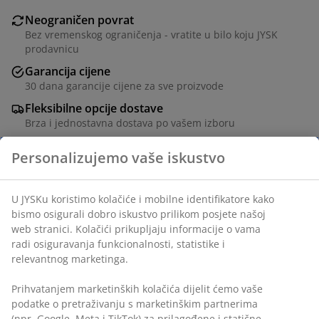
Neograničen povrat
Bez vremenskog ograničenja - vratite u bilo koju JYSK
prodavnicu
Garancija cijene
30 dana garancije cijene za sve proizvode
Fleksibilne opcije dostave
Brza i jednostavna dostava po vašem izboru
Personalizujemo vaše iskustvo
Čelik. Ø47xV51 cm
U JYSKu koristimo kolačiće i mobilne identifikatore kako
šifra artikla: 3650030
bismo osigurali dobro iskustvo prilikom posjete našoj
web stranici. Kolačići prikupljaju informacije o vama
Uputstvo za sastavljanje
radi osiguravanja funkcionalnosti, statistike i
relevantnog marketinga.
Prihvatanjem marketinških kolačića dijelit ćemo vaše
Podaci o proizvodu
podatke o pretraživanju s marketinškim partnerima
(npr. Google, Meta i TikTok) za prilagođene i statične