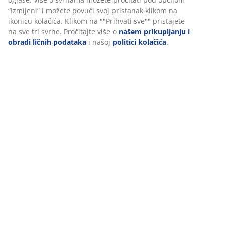
(
562
)
Dostava
Personalizujemo vaše iskustvo
U JYSKu koristimo kolačiće i mobilne identifikatore kako bismo o
iskustvo prilikom posjete našoj web stranici. Kolačići prikupljaju
vama radi osiguravanja funkcionalnosti, statistike i relevantnog