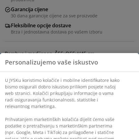
Garancija cijene
30 dana garancije cijene za sve proizvode
Fleksibilne opcije dostave
Brza i jednostavna dostava po vašem izboru
Bambus i medijapan. Š55xD55xV45 cm
šifra artikla: 3640179
Uputstvo za sastavljanje
Podaci o proizvodu
Recenzije