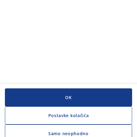
Kategorije
Korisnička služba
Korisnička služba
JYSK
JYSK
GLAVNI URED
Zapratite JYSK
OK
Postavke kolačića