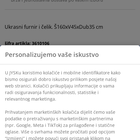
Ukrasni furnir i čelik. Š160xV45xDub35 cm
šifra artikla: 3610106
Uputstvo za sastavljanje
Personalizujemo vaše iskustvo
U JYSKu koristimo kolačiće i mobilne identifikatore kako
Podaci o proizvodu
bismo osigurali dobro iskustvo prilikom posjete našoj
web stranici. Kolačići prikupljaju informacije o vama
radi osiguravanja funkcionalnosti, statistike i
relevantnog marketinga.
Recenzije
(
12
)
Prihvatanjem marketinških kolačića dijelit ćemo vaše
podatke o pretraživanju s marketinškim partnerima
(npr. Google, Meta i TikTok) za prilagođene i statične
oglase. Više o svrhama možete pročitati pod opcijom