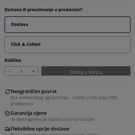
Dostava ili preuzimanje u prodavnici?
Dostava
Click & Collect
Količina
-
+
Dodaj u korpu
Neograničen povrat
Bez vremenskog ograničenja - vratite u bilo koju JYSK
prodavnicu
Garancija cijene
30 dana garancije cijene za sve proizvode
Fleksibilne opcije dostave
Brza i jednostavna dostava po vašem izboru