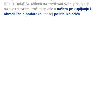
Dostava
“Izmijeni” i možete povući svoj pristanak klikom na
ikonicu kolačića. Klikom na ""Prihvati sve"" pristajete na
sve tri svrhe. Pročitajte više o
našem prikupljanju i
obradi ličnih podataka
i našoj
politici kolačića
.