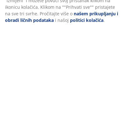
“Izmijeni” i možete povući svoj pristanak klikom na
Sa prekrivačem možete stvoriti hotelsku atmosferu u
ikonicu kolačića. Klikom na ""Prihvati sve"" pristajete
vašoj spavaćoj sobi i zamišljati da ste na egzotičnom
na sve tri svrhe. Pročitajte više o
našem prikupljanju i
odmoru na udaljenoj lokaciji. To ne mora biti luksuzni
obradi ličnih podataka
i našoj
politici kolačića
.
prekrivač - samo dodajte par jastuka i bit ćete još bliže
svom odmoru iz snova.