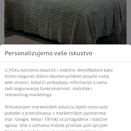
Personalizujemo vaše iskustvo
U JYSKu koristimo kolačiće i mobilne identifikatore kako
bismo osigurali dobro iskustvo prilikom posjete našoj
web stranici. Kolačići prikupljaju informacije o vama
3. Zaštita za vaš krevet i posteljinu
radi osiguravanja funkcionalnosti, statistike i
relevantnog marketinga.
Prekrivač štiti krevet i posteljinu. Ako želite da vaš
krevet i vaša posteljina traju, koristite prekrivač kao
Prihvatanjem marketinških kolačića dijelit ćemo vaše
zaštitni sloj od prašine i prljavštine.
podatke o pretraživanju s marketinškim partnerima
(npr. Google, Meta i TikTok) za prilagođene i statične
4. Luksuzni osjećaj u spavaćoj sobi
oglase. Više o svrhama možete pročitati pod opcijom