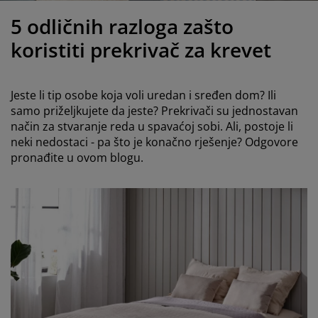
jega namještaja
anjska rasvjeta
lahte
viri kreveta
asvjeta
5 odličnih razloga zašto
ampovanje
rmari
aze kreveta sa spremnikom
ućne potrepštine
koristiti prekrivač za krevet
amještaj za spavaću sobu
odnice
ječja soba
Jeste li tip osobe koja voli uredan i sređen dom? Ili
ječji madraci
ublje
samo priželjkujete da jeste? Prekrivači su jednostavan
način za stvaranje reda u spavaćoj sobi. Ali, postoje li
neki nedostaci - pa što je konačno rješenje? Odgovore
ečji kreveti
pronađite u ovom blogu.