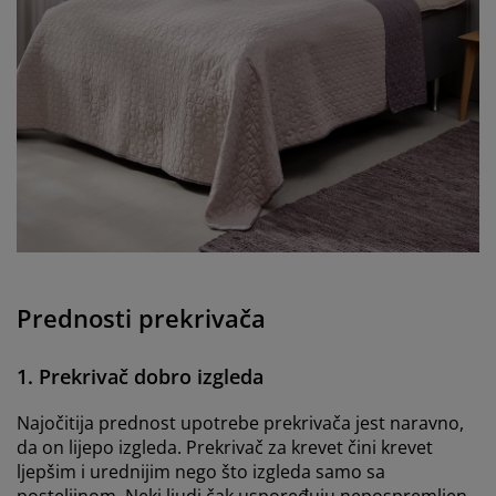
Prednosti prekrivača
1. Prekrivač dobro izgleda
Najočitija prednost upotrebe prekrivača jest naravno,
da on lijepo izgleda. Prekrivač za krevet čini krevet
ljepšim i urednijim nego što izgleda samo sa
posteljinom. Neki ljudi čak uspoređuju nepospremljen