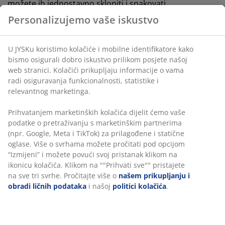
možete ih jednostavno sklopiti i spakovati.
Personalizujemo vaše iskustvo
U JYSKu koristimo kolačiće i mobilne identifikatore kako
bismo osigurali dobro iskustvo prilikom posjete našoj
web stranici. Kolačići prikupljaju informacije o vama
radi osiguravanja funkcionalnosti, statistike i
relevantnog marketinga.
Prihvatanjem marketinških kolačića dijelit ćemo vaše
podatke o pretraživanju s marketinškim partnerima
(npr. Google, Meta i TikTok) za prilagođene i statične
oglase. Više o svrhama možete pročitati pod opcijom
“Izmijeni” i možete povući svoj pristanak klikom na
ikonicu kolačića. Klikom na ""Prihvati sve"" pristajete
na sve tri svrhe. Pročitajte više o
našem prikupljanju i
Ako vam je potrebno dodatnog mjesta za sjedenje, kao
obradi ličnih podataka
i našoj
politici kolačića
.
i mjesto za odlaganje, zašto ne spojiti sve u jedno sa
KARLBY
sandukom
u kojem ima mjesta za odlaganje
fenjera i vaza, a ima i jastuk za sjedenje sa gornje