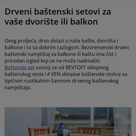
jega namještaja
anjska rasvjeta
lahte
viri kreveta
asvjeta
Drveni baštenski setovi za
ampovanje
rmari
aze kreveta sa spremnikom
ućne potrepštine
vaše dvorište ili balkon
amještaj za spavaću sobu
odnice
ječja soba
Ovog proljeća, drvo dolazi u naše bašte, dvorišta i
ječji madraci
ublje
balkone i to sa dobrim razlogom. Bezvremenski drveni
baštenski namještaj za balkone ili baštu ima čist i
prirodan izgled koji se ne može nadmašiti.
ečji kreveti
Baštenski set
sastoji se od BEVTOFT sklopivog
baštenskog stola i 4 VEN sklopive baštenske stolice sa
tipičnim rustikalnim šarmom drvenog baštenskog
namještaja.