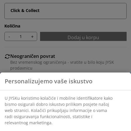
Click & Collect
Količina
-
+
Dodaj u korpu
Neograničen povrat
Bez vremenskog ograničenja - vratite u bilo koju JYSK
prodavnicu
Garancija cijene
30 dana garancije cijene za sve proizvode
Fleksibilne opcije dostave
Brza i jednostavna dostava po vašem izboru
Beijeli okvir za slike 50x70 cm od medijapana sa
prednjom stranom od lagane plastike.