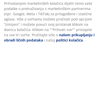
šifra artikla: 4912368
Podaci o proizvodu
Personalizujemo vaše iskustvo
Recenzije
(
72
)
U JYSKu koristimo kolačiće i mobilne identifikatore kako bismo os
dobro iskustvo prilikom posjete našoj web stranici. Kolačići prik
informacije o vama radi osiguravanja funkcionalnosti, statistike i
Dostava
relevantnog marketinga.
Prihvatanjem marketinških kolačića dijelit ćemo vaše podatke o
pretraživanju s marketinškim partnerima (npr. Google, Meta i Ti
za prilagođene i statične oglase. Više o svrhama možete pročitat
opcijom “Izmijeni” i možete povući svoj pristanak klikom na ikon