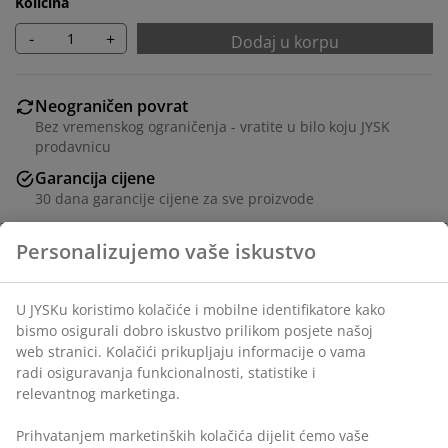
Količina
-
+
Dodaj u korpu
Neograničen povrat
Bez vremenskog ograničenja - vratite u bilo koju JYSK
prodavnicu
Garancija cijene
30 dana garancije cijene za sve proizvode
Fleksibilne opcije dostave
Brza i jednostavna dostava po vašem izboru
Crni okvir za slike 15x21 cm od medijapana sa
prednjom stranom od lagane plastike. Sa postoljem.
šifra artikla: 4911959