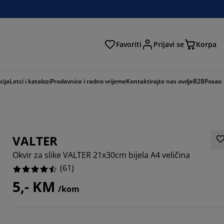
Favoriti
Prijavi se
Korpa
ži
cija
Letci i katalozi
Prodavnice i radno vrijeme
Kontaktirajte nas ovdje
B2B
Posao
VALTER
Okvir za slike VALTER 21x30cm bijela A4 veličina
(
61
)
5,- KM
/kom
6885%
5573%