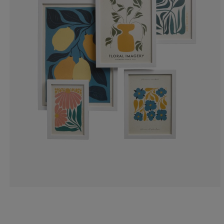
3.27868852459
4.91803278688
3.27868852459