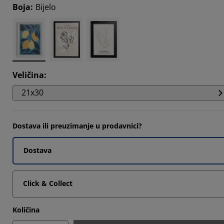
Boja
:
Bijelo
0164%
5246%
0164%
Veličina
:
21x30
Dostava ili preuzimanje u prodavnici?
Dostava
Click & Collect
Količina