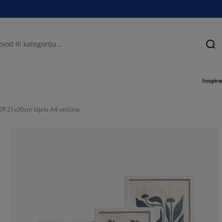
Tra
Inspira
ER 21x30cm bijela A4 veličina
77.0491803278
11.47540983606