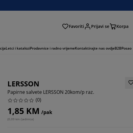
Favoriti
Prijavi se
Korpa
ži
cija
Letci i katalozi
Prodavnice i radno vrijeme
Kontaktirajte nas ovdje
B2B
Posao
LERSSON
Papirne salvete LERSSON 20kom/p raz.
(
0
)
1,85 KM
/pak
(
0,09 km /jedinica
)