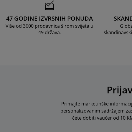
47 GODINE IZVRSNIH PONUDA
SKAND
Više od 3600 prodavnica širom svijeta u
Globa
49 država.
skandinavski
Prija
Primajte marketinške informacij
personalizovanim sadržajem zas
ćete dobiti vaučer od 10 KM 