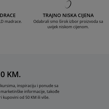
ADRACE
TRAJNO NISKA CIJENA
OLD madrace.
Odabrali smo širok izbor proizvoda sa
uvijek niskom cijenom.
10 KM.
kursima, inspiraciju i ponude sa
marketinške informacije, takođe
i kupovini od 50 KM ili više.