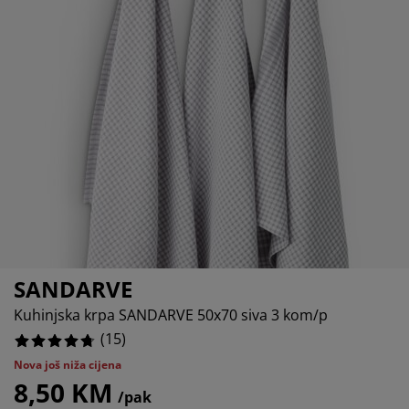
jega namještaja
anjska rasvjeta
lahte
viri kreveta
asvjeta
%
ampovanje
rmari
aze kreveta sa spremnikom
ućne potrepštine
amještaj za spavaću sobu
odnice
ječja soba
ječji madraci
ublje
ečji kreveti
SANDARVE
Kuhinjska krpa SANDARVE 50x70 siva 3 kom/p
(
15
)
Nova još niža cijena
8,50 KM
/pak