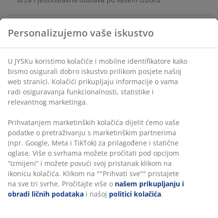
Personalizujemo vaše iskustvo
Plastika. Š50xV100xDub1 cm
U JYSKu koristimo kolačiće i mobilne identifikatore kako
šifra artikla: 3670534
bismo osigurali dobro iskustvo prilikom posjete našoj
web stranici. Kolačići prikupljaju informacije o vama
Uputstvo za sastavljanje
radi osiguravanja funkcionalnosti, statistike i
relevantnog marketinga.
Prihvatanjem marketinških kolačića dijelit ćemo vaše
Podaci o proizvodu
podatke o pretraživanju s marketinškim partnerima
(npr. Google, Meta i TikTok) za prilagođene i statične
oglase. Više o svrhama možete pročitati pod opcijom
“Izmijeni” i možete povući svoj pristanak klikom na
Recenzije
ikonicu kolačića. Klikom na ""Prihvati sve"" pristajete
(
13
)
na sve tri svrhe. Pročitajte više o
našem prikupljanju i
obradi ličnih podataka
i našoj
politici kolačića
.