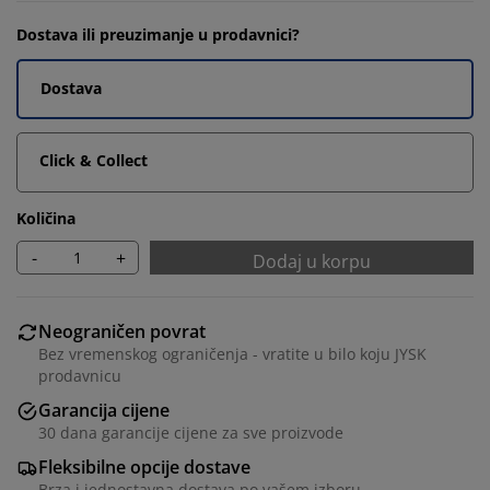
Dostava ili preuzimanje u prodavnici?
Dostava
Click & Collect
Količina
-
+
Dodaj u korpu
Neograničen povrat
Bez vremenskog ograničenja - vratite u bilo koju JYSK
prodavnicu
Garancija cijene
30 dana garancije cijene za sve proizvode
Fleksibilne opcije dostave
Brza i jednostavna dostava po vašem izboru