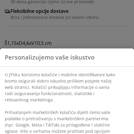
30 dana garancije cijene za sve proizvode
Fleksibilne opcije dostave
Brza i jednostavna dostava po vašem izboru
Š1,15xD4,6xV10,5 cm
šifra artikla: 4912484
Označavanje
Podaci o proizvodu
Recenzije
(
5
)