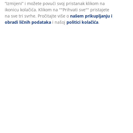
Personalizujemo vaše iskustvo
Dostava
U JYSKu koristimo kolačiće i mobilne identifikatore kako bismo
osigurali dobro iskustvo prilikom posjete našoj web stranici. Kola
prikupljaju informacije o vama radi osiguravanja funkcionalnosti
statistike i relevantnog marketinga.
Prihvatanjem marketinških kolačića dijelit ćemo vaše podatke o
pretraživanju s marketinškim partnerima (npr. Google, Meta i
TikTok) za prilagođene i statične oglase. Više o svrhama možete
pročitati pod opcijom “Izmijeni” i možete povući svoj pristanak
klikom na ikonicu kolačića. Klikom na ""Prihvati sve"" pristajete 
sve tri svrhe. Pročitajte više o
našem prikupljanju i obradi ličnih
podataka
i našoj
politici kolačića
.