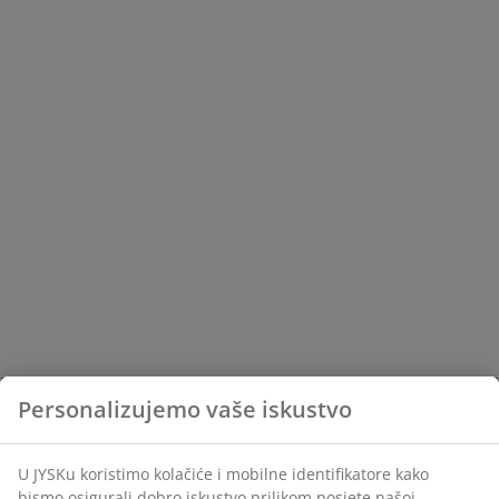
Personalizujemo vaše iskustvo
U JYSKu koristimo kolačiće i mobilne identifikatore kako
bismo osigurali dobro iskustvo prilikom posjete našoj