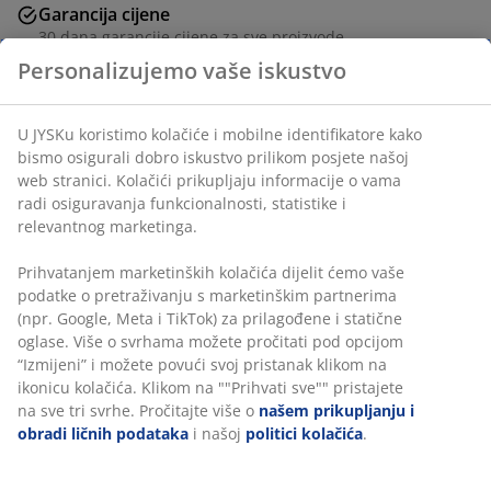
Garancija cijene
30 dana garancije cijene za sve proizvode
Fleksibilne opcije dostave
Brza i jednostavna dostava po vašem izboru
šifra artikla: 5703800
Podaci o proizvodu
Recenzije
(
2
)
Personalizujemo vaše iskustvo
U JYSKu koristimo kolačiće i mobilne identifikatore kako bismo
Dostava