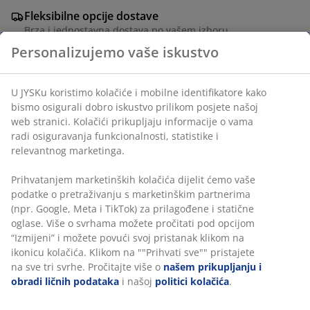
Fleksibilne opcije dostave
Brza i jednostavna dostava po vašem izboru
Personalizujemo vaše iskustvo
Navlaka od pamuka/poliesterskih vlakana. 40x60 cm
U JYSKu koristimo kolačiće i mobilne identifikatore kako
bismo osigurali dobro iskustvo prilikom posjete našoj
web stranici. Kolačići prikupljaju informacije o vama
šifra artikla: 6885366
radi osiguravanja funkcionalnosti, statistike i
relevantnog marketinga.
Prihvatanjem marketinških kolačića dijelit ćemo vaše
Podaci o proizvodu
podatke o pretraživanju s marketinškim partnerima
(npr. Google, Meta i TikTok) za prilagođene i statične
oglase. Više o svrhama možete pročitati pod opcijom
“Izmijeni” i možete povući svoj pristanak klikom na
Recenzije
ikonicu kolačića. Klikom na ""Prihvati sve"" pristajete
(
4
)
na sve tri svrhe. Pročitajte više o
našem prikupljanju i
obradi ličnih podataka
i našoj
politici kolačića
.