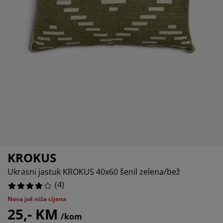
jega namještaja
anjska rasvjeta
lahte
viri kreveta
asvjeta
ampovanje
rmari
aze kreveta sa spremnikom
ućne potrepštine
amještaj za spavaću sobu
odnice
ječja soba
ječji madraci
ublje
ečji kreveti
KROKUS
Ukrasni jastuk KROKUS 40x60 šenil zelena/bež
(
4
)
Nova još niža cijena
25,- KM
/kom