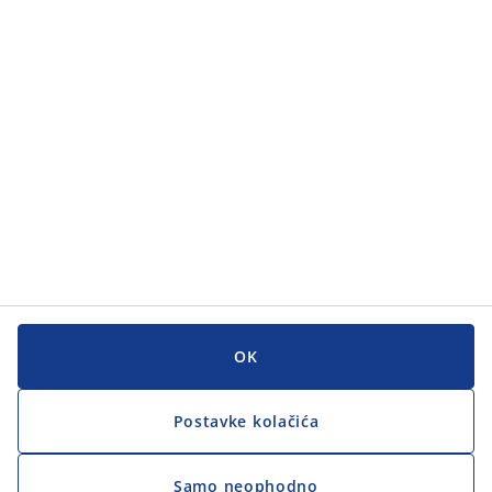
Kategorije
Korisnička služba
Korisnička služba
JYSK
JYSK
GLAVNI URED
Zapratite JYSK