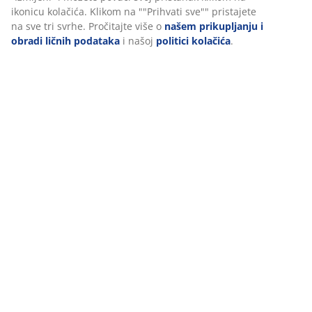
Personalizujemo vaše iskustvo
U JYSKu koristimo kolačiće i mobilne identifikatore kako bismo os
dobro iskustvo prilikom posjete našoj web stranici. Kolačići prik
informacije o vama radi osiguravanja funkcionalnosti, statistike i
relevantnog marketinga.
Prihvatanjem marketinških kolačića dijelit ćemo vaše podatke o
pretraživanju s marketinškim partnerima (npr. Google, Meta i Ti
prilagođene i statične oglase. Više o svrhama možete pročitati p
opcijom “Izmijeni” i možete povući svoj pristanak klikom na ikon
kolačića. Klikom na ""Prihvati sve"" pristajete na sve tri svrhe. Pr
više o
našem prikupljanju i obradi ličnih podataka
i našoj
politi
kolačića
.