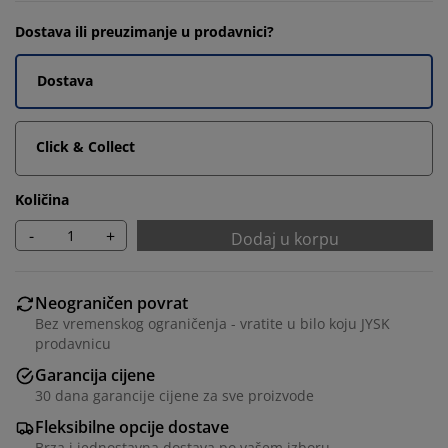
Dostava ili preuzimanje u prodavnici?
Dostava
Click & Collect
Količina
-
+
Dodaj u korpu
Neograničen povrat
Bez vremenskog ograničenja - vratite u bilo koju JYSK
prodavnicu
Garancija cijene
30 dana garancije cijene za sve proizvode
Fleksibilne opcije dostave
Brza i jednostavna dostava po vašem izboru