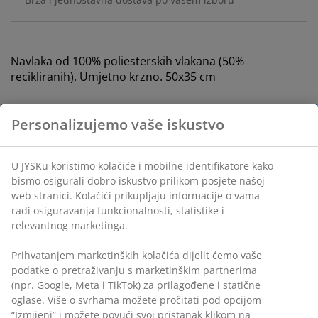
Navlaka od 100% poliesterskih vlakana (50%
recikliranih). Umjetno krzno. 50x35 cm
šifra artikla: 6888444
Podaci o proizvodu
Recenzije
(
62
)
Dostava