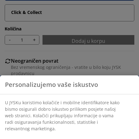
Click & Collect
Količina
-
+
Dodaj u korpu
Neograničen povrat
Bez vremenskog ograničenja - vratite u bilo koju JYSK
prodavnicu
Garancija cijene
30 dana garancije cijene za sve proizvode
Fleksibilne opcije dostave
Brza i jednostavna dostava po vašem izboru
100% poliestersko vlakno (25% reciklirano). Veličina