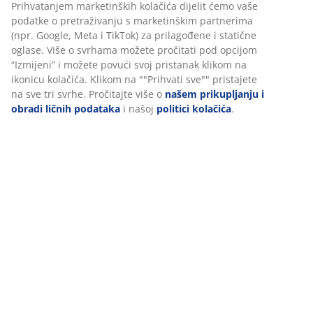
L/XL
šifra artikla: 2817008
Podaci o proizvodu
Recenzije
Personalizujemo vaše iskustvo
(
222
)
U JYSKu koristimo kolačiće i mobilne identifikatore kako bismo os
dobro iskustvo prilikom posjete našoj web stranici. Kolačići prik
Dostava
informacije o vama radi osiguravanja funkcionalnosti, statistike i
relevantnog marketinga.
Prihvatanjem marketinških kolačića dijelit ćemo vaše podatke o
pretraživanju s marketinškim partnerima (npr. Google, Meta i Ti
prilagođene i statične oglase. Više o svrhama možete pročitati p