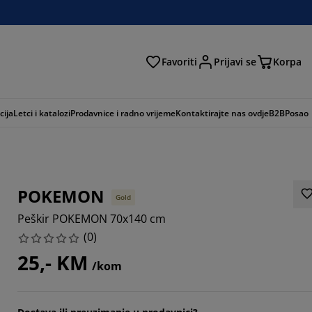
Favoriti
Prijavi se
Korpa
ži
cija
Letci i katalozi
Prodavnice i radno vrijeme
Kontaktirajte nas ovdje
B2B
Posao
POKEMON
Gold
Peškir POKEMON 70x140 cm
(
0
)
25,- KM
/kom