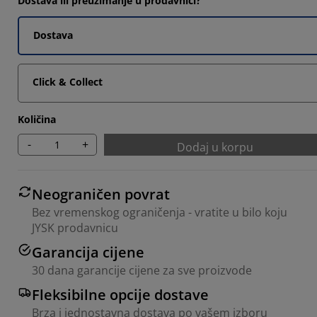
Dostava ili preuzimanje u prodavnici?
Dostava
Click & Collect
Količina
-
+
Dodaj u korpu
Neograničen povrat
Bez vremenskog ograničenja - vratite u bilo koju
JYSK prodavnicu
Garancija cijene
30 dana garancije cijene za sve proizvode
Fleksibilne opcije dostave
Brza i jednostavna dostava po vašem izboru