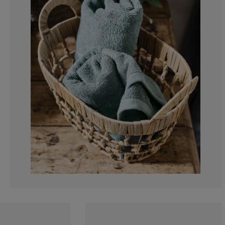
10%
5%
0%