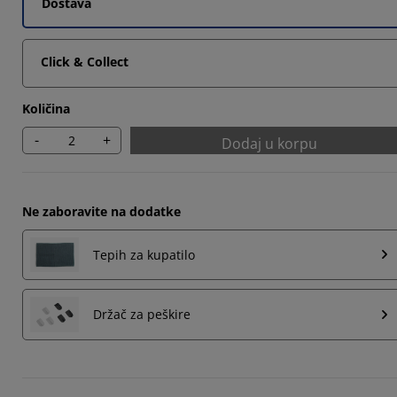
Dostava
Click & Collect
Količina
-
+
Dodaj u korpu
Ne zaboravite na dodatke
Tepih za kupatilo
Držač za peškire