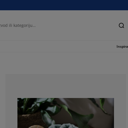
Tra
Inspira
75%
10%