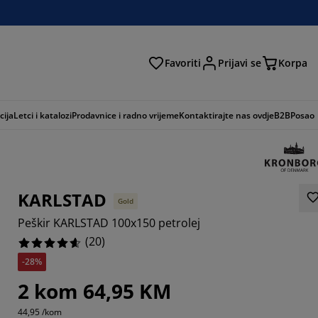
Favoriti
Prijavi se
Korpa
ži
cija
Letci i katalozi
Prodavnice i radno vrijeme
Kontaktirajte nas ovdje
B2B
Posao
KARLSTAD
Gold
Peškir KARLSTAD 100x150 petrolej
(
20
)
-28%
2 kom 64,95 KM
44,95 /kom