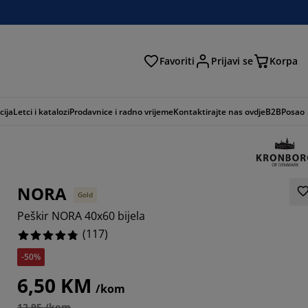
Favoriti
Prijavi se
Korpa
ži
cija
Letci i katalozi
Prodavnice i radno vrijeme
Kontaktirajte nas ovdje
B2B
Posao
NORA
Gold
Peškir NORA 40x60 bijela
(
117
)
-50%
803%
6,50 KM
/kom
983%
12,95 /kom