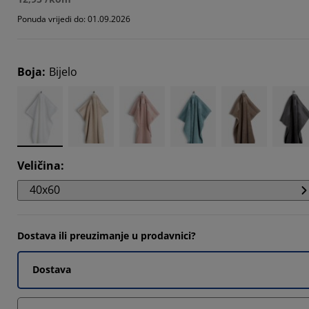
419%
Ponuda vrijedi do: 01.09.2026
8548%
7095%
Boja
:
Bijelo
Veličina
:
40x60
Dostava ili preuzimanje u prodavnici?
Dostava