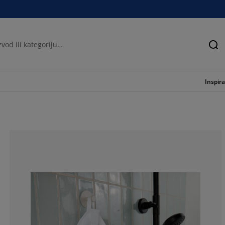
Tra
Inspira
88.03418803418
5.982905982905