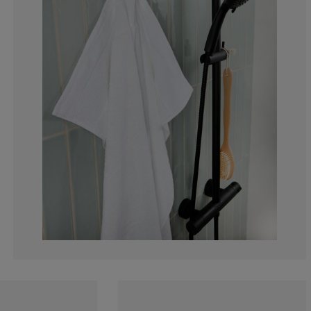
3.418803418803
0.854700854700
1.709401709401