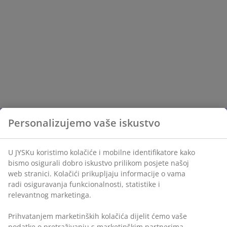
Personalizujemo vaše iskustvo
U JYSKu koristimo kolačiće i mobilne identifikatore kako
bismo osigurali dobro iskustvo prilikom posjete našoj
web stranici. Kolačići prikupljaju informacije o vama
radi osiguravanja funkcionalnosti, statistike i
relevantnog marketinga.
Prihvatanjem marketinških kolačića dijelit ćemo vaše
podatke o pretraživanju s marketinškim partnerima