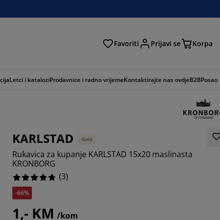
Favoriti
Prijavi se
Korpa
ži
cija
Letci i katalozi
Prodavnice i radno vrijeme
Kontaktirajte nas ovdje
B2B
Posao
KARLSTAD
Gold
Rukavica za kupanje KARLSTAD 15x20 maslinasta
KRONBORG
(
3
)
-66%
6666%
1,- KM
3333%
/kom