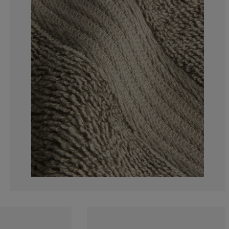
0%
0%
0%