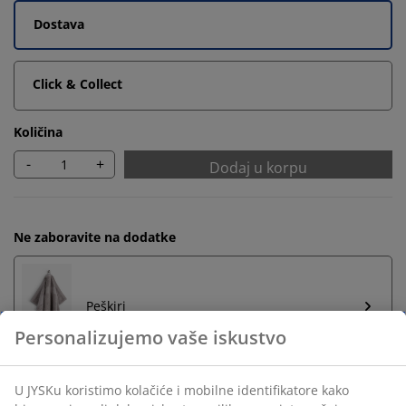
Dostava
Click & Collect
Količina
-
+
Dodaj u korpu
Ne zaboravite na dodatke
Peškiri