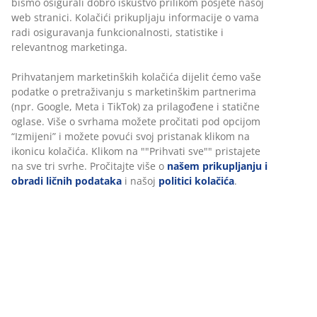
Neograničen povrat
Bez vremenskog ograničenja - vratite u bilo koju JYSK
prodavnicu
Garancija cijene
30 dana garancije cijene za sve proizvode
Fleksibilne opcije dostave
Brza i jednostavna dostava po vašem izboru
100% poliestersko vlakno (43% reciklirano). 50x80 cm
šifra artikla: 2521242
Podaci o proizvodu