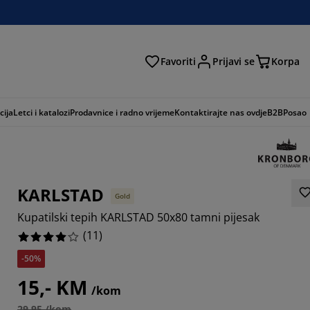
Favoriti
Prijavi se
Korpa
ži
cija
Letci i katalozi
Prodavnice i radno vrijeme
Kontaktirajte nas ovdje
B2B
Posao
KARLSTAD
Gold
Kupatilski tepih KARLSTAD 50x80 tamni pijesak
(
11
)
-50%
7273%
15,- KM
/kom
29,95 /kom