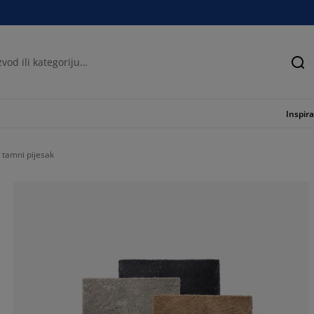
Tra
Inspira
 tamni pijesak
72.7272727272
0%