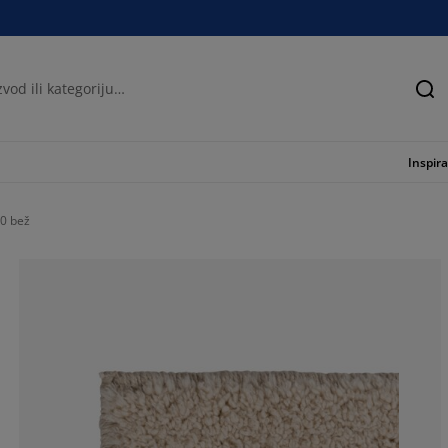
Tra
Inspira
20 bež
100%
0%