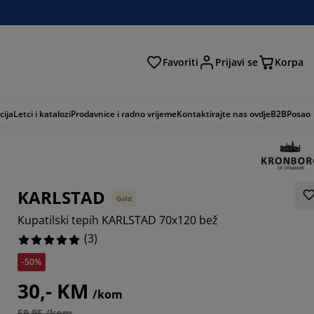
Favoriti
Prijavi se
Korpa
ži
cija
Letci i katalozi
Prodavnice i radno vrijeme
Kontaktirajte nas ovdje
B2B
Posao
KARLSTAD
Gold
Kupatilski tepih KARLSTAD 70x120 bež
(
3
)
-50%
30,- KM
/kom
59,95 /kom