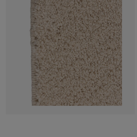
0%
0%
0%