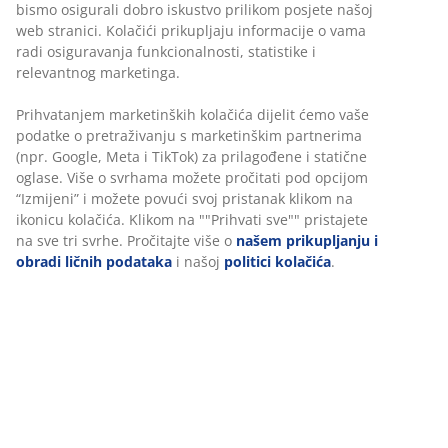
Neograničen povrat
Bez vremenskog ograničenja - vratite u bilo koju JYSK
prodavnicu
Garancija cijene
30 dana garancije cijene za sve proizvode
Fleksibilne opcije dostave
Brza i jednostavna dostava po vašem izboru
100% poliestersko vlakno (43% reciklirano). 70x120 cm
šifra artikla: 2521358
Podaci o proizvodu