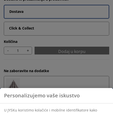
Dostava
Click & Collect
Količina
-
+
Dodaj u korpu
Ne zaboravite na dodatke
Peškiri