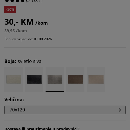
-50%
30,- KM
/kom
59,95 /kom
Ponuda vrijedi do: 01.09.2026
Boja
:
svjetlo siva
Veličina
:
70x120
Dostava ili preuzimanje u prodavnici?