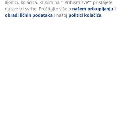
ikonicu kolačića. Klikom na ""Prihvati sve"" pristajete
na sve tri svrhe. Pročitajte više o
našem prikupljanju i
obradi ličnih podataka
i našoj
politici kolačića
.
Podaci o proizvodu
Recenzije
(
1
)
O brendu
Dostava