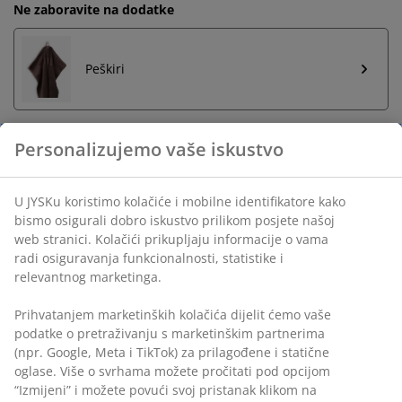
Ne zaboravite na dodatke
Peškiri
Personalizujemo vaše iskustvo
Neograničen povrat
Bez vremenskog ograničenja - vratite u bilo koju JYSK
U JYSKu koristimo kolačiće i mobilne identifikatore kako
prodavnicu
bismo osigurali dobro iskustvo prilikom posjete našoj
web stranici. Kolačići prikupljaju informacije o vama
Garancija cijene
radi osiguravanja funkcionalnosti, statistike i
30 dana garancije cijene za sve proizvode
relevantnog marketinga.
Fleksibilne opcije dostave
Brza i jednostavna dostava po vašem izboru
Prihvatanjem marketinških kolačića dijelit ćemo vaše
podatke o pretraživanju s marketinškim partnerima
(npr. Google, Meta i TikTok) za prilagođene i statične
oglase. Više o svrhama možete pročitati pod opcijom
šifra artikla: 2524900
“Izmijeni” i možete povući svoj pristanak klikom na