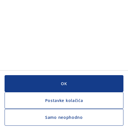
Korisnička služba
Korisnička služba
JYSK
JYSK
GLAVNI URED
Zapratite JYSK
OK
Postavke kolačića
Samo neophodno