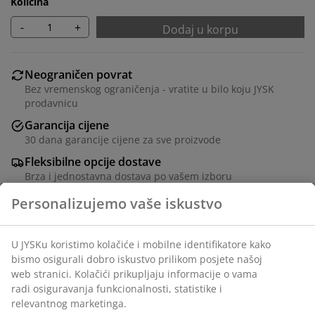
Količina
-
+
Dodaj u korpu
Neograničen povrat
Bez vremenskog ograničenja - vratite u bilo koju JYSK
prodavnicu
Garancija cijene
30 dana garancije cijene za sve proizvode
Fleksibilne opcije dostave
Brza i jednostavna dostava po vašem izboru
Sklopiva korpa napravljena od plastike (100%
reciklirana) u svijetloplavoj boji i modernog dizajna koji
se uklapa u svaki dom. Idealna je za pohranu svega, od
uredskog pribora i stvari za hobi do dodataka i sitnih
stvari u kupaonici. Korpa se može slagati, pružajući
pametno i prostorno optimizirajuće rješenje.