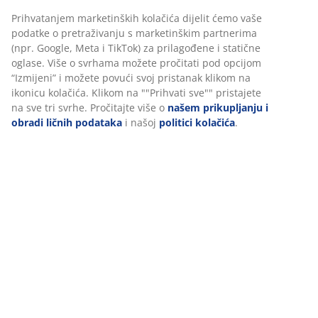
Š16xD25xV10 cm
Personalizujemo vaše iskustvo
šifra artikla: 4912044
U JYSKu koristimo kolačiće i mobilne identifikatore kako bismo
osigurali dobro iskustvo prilikom posjete našoj web stranici.
Kolačići prikupljaju informacije o vama radi osiguravanja
funkcionalnosti, statistike i relevantnog marketinga.
Podaci o proizvodu
Prihvatanjem marketinških kolačića dijelit ćemo vaše podatke o
pretraživanju s marketinškim partnerima (npr. Google, Meta i
TikTok) za prilagođene i statične oglase. Više o svrhama možete
Recenzije
pročitati pod opcijom “Izmijeni” i možete povući svoj pristanak
(
6
)
klikom na ikonicu kolačića. Klikom na ""Prihvati sve"" pristajete
na sve tri svrhe. Pročitajte više o
našem prikupljanju i obradi
ličnih podataka
i našoj
politici kolačića
.
Dostava