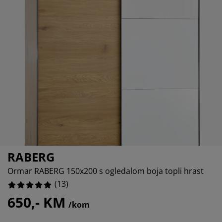
jega namještaja
%
anjska rasvjeta
lahte
viri kreveta
asvjeta
ampovanje
rmari
aze kreveta sa spremnikom
ućne potrepštine
amještaj za spavaću sobu
odnice
ječja soba
ječji madraci
ublje
ečji kreveti
RABERG
Ormar RABERG 150x200 s ogledalom boja topli hrast
(
13
)
650,- KM
/kom