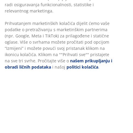
Fleksibilne opcije dostave
radi osiguravanja funkcionalnosti, statistike i
Brza i jednostavna dostava po vašem izboru
relevantnog marketinga.
Prihvatanjem marketinških kolačića dijelit ćemo vaše
podatke o pretraživanju s marketinškim partnerima
Ukrasni furnir. Sa kliznim vratima. Unutrašnjost
(npr. Google, Meta i TikTok) za prilagođene i statične
ormara: 2 police i 2 šipke za vješalice.
oglase. Više o svrhama možete pročitati pod opcijom
Š150xV200xDub64 cm
“Izmijeni” i možete povući svoj pristanak klikom na
ikonicu kolačića. Klikom na ""Prihvati sve"" pristajete
na sve tri svrhe. Pročitajte više o
našem prikupljanju i
šifra artikla: 3690489
obradi ličnih podataka
i našoj
politici kolačića
.
Uputstvo za sastavljanje
Podaci o proizvodu
Recenzije
(
13
)