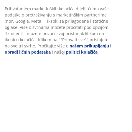
šifra artikla: 3640395
Uputstvo za sastavljanje
Personalizujemo vaše iskustvo
Podaci o proizvodu
U JYSKu koristimo kolačiće i mobilne identifikatore kako bismo
osigurali dobro iskustvo prilikom posjete našoj web stranici. Kola
Recenzije
prikupljaju informacije o vama radi osiguravanja funkcionalnosti
(
137
)
statistike i relevantnog marketinga.
Prihvatanjem marketinških kolačića dijelit ćemo vaše podatke o
pretraživanju s marketinškim partnerima (npr. Google, Meta i
Dostava
TikTok) za prilagođene i statične oglase. Više o svrhama možete
pročitati pod opcijom “Izmijeni” i možete povući svoj pristanak
klikom na ikonicu kolačića. Klikom na ""Prihvati sve"" pristajete 
sve tri svrhe. Pročitajte više o
našem prikupljanju i obradi ličnih