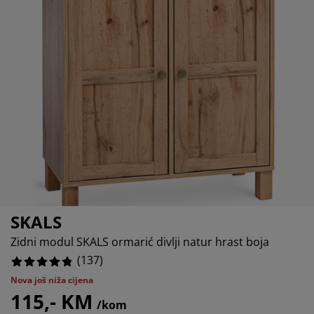
ega namještaja
05839416058394%
njska rasvjeta
ahte
viri kreveta
svjeta
18978102189781%
mpovanje
mari
ze kreveta sa spremnikom
ćne potrepštine
299270072992701%
mještaj za spavaću sobu
dnice
ečja soba
0%
ečji madraci
blje
ečji kreveti
SKALS
Zidni modul SKALS ormarić divlji natur hrast boja
(
137
)
Nova još niža cijena
115,- KM
/kom