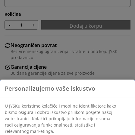
Količina
-
+
Dodaj u korpu
Neograničen povrat
Bez vremenskog ograničenja - vratite u bilo koju JYSK
prodavnicu
Garancija cijene
30 dana garancije cijene za sve proizvode
Fleksibilne opcije dostave
Brza i jednostavna dostava po vašem izboru
Ukrasni furnir. Može se koristiti kao samostalan
element ili kombinovati s drugim SKALS modulima. S
odvojivim nogama. Može se slagati ili montirati na zid.
Š71xV71/81xDub35 cm