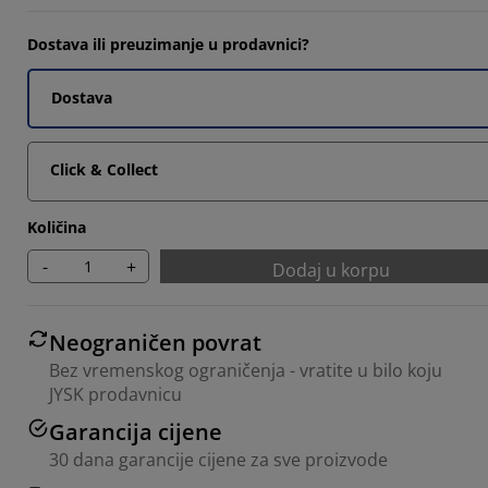
1903%
Dostava ili preuzimanje u prodavnici?
2381%
Dostava
6664%
Click & Collect
Količina
-
+
Dodaj u korpu
Neograničen povrat
Bez vremenskog ograničenja - vratite u bilo koju
JYSK prodavnicu
Garancija cijene
30 dana garancije cijene za sve proizvode