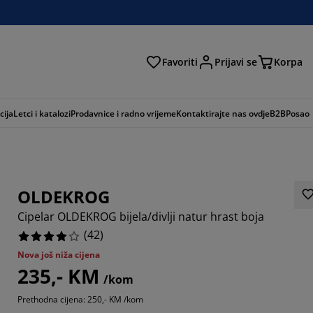
Favoriti
Prijavi se
Korpa
ži
cija
Letci i katalozi
Prodavnice i radno vrijeme
Kontaktirajte nas ovdje
B2B
Posao
OLDEKROG
Cipelar OLDEKROG bijela/divlji natur hrast boja
(
42
)
Nova još niža cijena
235,- KM
4766%
/kom
Prethodna cijena: 250,- KM /kom
4285%