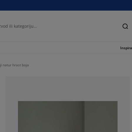
Tra
Inspira
i natur hrast boja
54.76190476190
14.28571428571