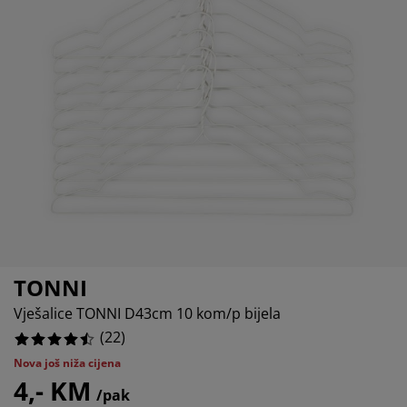
ega namještaja
njska rasvjeta
0%
ahte
viri kreveta
svjeta
0%
mpovanje
mari
ze kreveta sa spremnikom
ćne potrepštine
4545454546%
mještaj za spavaću sobu
dnice
ečja soba
9090909092%
ečji madraci
blje
ečji kreveti
TONNI
Vješalice TONNI D43cm 10 kom/p bijela
(
22
)
Nova još niža cijena
4,- KM
/pak