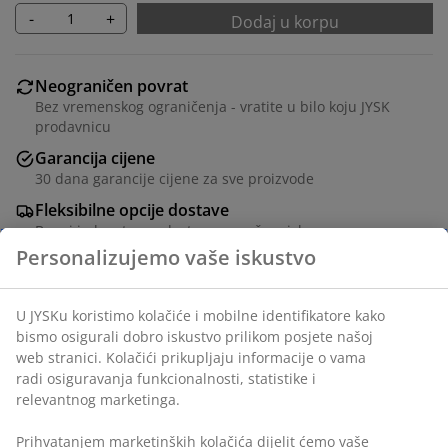
-
+
Dodaj u korpu
Neograničen povrat
Bez vremenskog ograničenja - vratite u bilo koju JYSK
prodavnicu
Garancija cijene
30 dana garancije cijene za sve proizvode
Fleksibilne opcije dostave
Brza i jednostavna dostava po vašem izboru
Paket od 10 bijelih vješalica od čelika s vrlo tankim i
prostorno štedljivim dizajnom. Idealne za uredno
organiziranje lagane odjeće. D43 cm
šifra artikla: 4911584
Personalizujemo vaše iskustvo