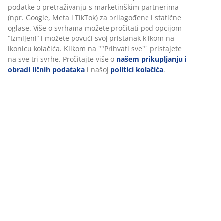
U JYSKu koristimo kolačiće i mobilne identifikatore kako bismo
Podaci o proizvodu
osigurali dobro iskustvo prilikom posjete našoj web stranici.
Kolačići prikupljaju informacije o vama radi osiguravanja
funkcionalnosti, statistike i relevantnog marketinga.
Recenzije
Prihvatanjem marketinških kolačića dijelit ćemo vaše podatke o
(
22
)
pretraživanju s marketinškim partnerima (npr. Google, Meta i
TikTok) za prilagođene i statične oglase. Više o svrhama možete
pročitati pod opcijom “Izmijeni” i možete povući svoj pristanak
klikom na ikonicu kolačića. Klikom na ""Prihvati sve"" pristajete
Dostava
na sve tri svrhe. Pročitajte više o
našem prikupljanju i obradi
ličnih podataka
i našoj
politici kolačića
.