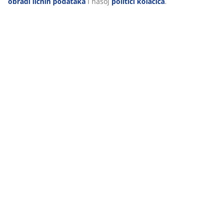
obradi ličnih podataka
i našoj
politici kolačića
.