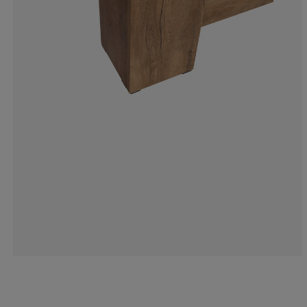
7.00636942675
6.36942675159
15.9235668789