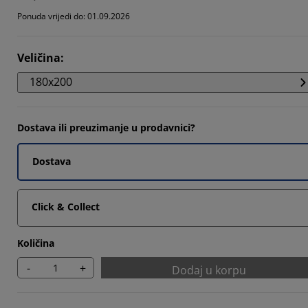
1593%
Ponuda vrijedi do: 01.09.2026
2357%
Veličina
:
8089%
180x200
Dostava ili preuzimanje u prodavnici?
Dostava
Click & Collect
Količina
-
+
Dodaj u korpu