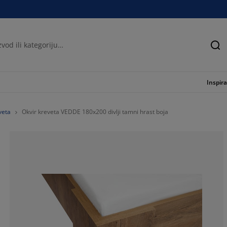
Tra
Inspira
veta
Okvir kreveta VEDDE 180x200 divlji tamni hrast boja
54.7770700636
15.9235668789