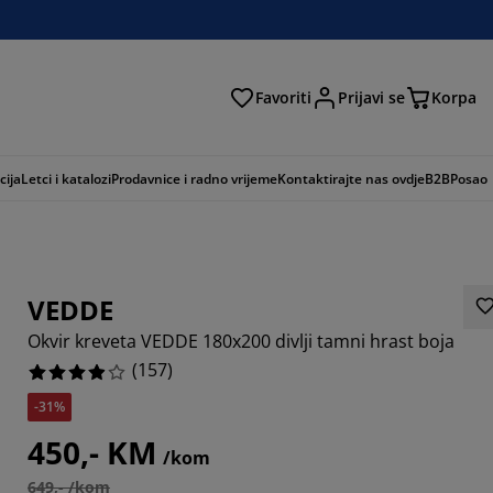
Favoriti
Prijavi se
Korpa
ži
cija
Letci i katalozi
Prodavnice i radno vrijeme
Kontaktirajte nas ovdje
B2B
Posao
VEDDE
Okvir kreveta VEDDE 180x200 divlji tamni hrast boja
(
157
)
-31%
9427%
450,- KM
/kom
8089%
649,- /kom