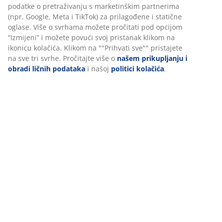
Gel pjena prilagođava se vašem tijelu i omogućuje da
se udobno smjestite u nadmadrac. Ravnomjerno
raspoređuje tjelesnu težinu, smanjujući pritisak na
mišiće i zglobove. Otvorena struktura ćelija i gel čestice
u pjeni povećavaju protok zraka i učinkovito odvode
toplinu, što je čini dobrim izborom ako se tijekom
spavanja često zagrijete.
OEKO-TEX® STANDARD 100
Ovaj nadmadrac ima OEKO-TEX® STANDARD 100
certifikat. To znači da je svaki njegov dio — od tkanina i
ispune do konaca i patentnih zatvarača — testiran u
neovisnim OEKO-TEX® institutima i zadovoljava stroge
zahtjeve vezane uz štetne supstance.
Periva navlaka
Nadmadrac ima navlaku s patentnim zatvaračem koju
je lako skinuti i oprati u perilici na 60°C kako bi ostala
svježa i čista. Pranje na 60°C ili više uklanja neželjene
grinje iz tkanine.