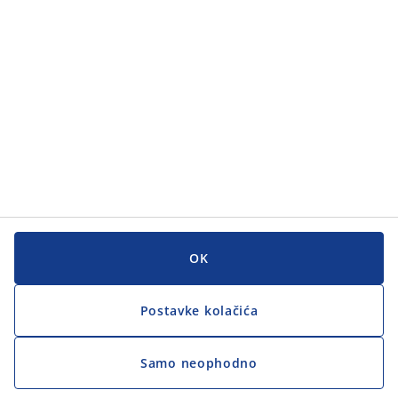
Korisnička služba
Korisnička služba
JYSK
JYSK
GLAVNI URED
Zapratite JYSK