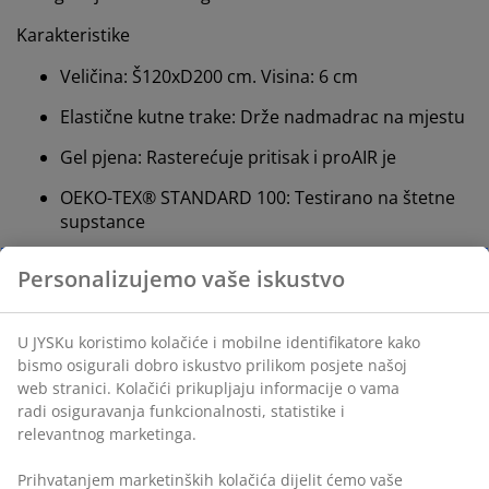
Karakteristike
Veličina: Š120xD200 cm. Visina: 6 cm
Elastične kutne trake: Drže nadmadrac na mjestu
Gel pjena: Rasterećuje pritisak i proAIR je
OEKO-TEX® STANDARD 100: Testirano na štetne
supstance
Periva navlaka: Navlaka se skida i može se prati na
60°C
DREAMZONE®: Kvalitetni madraci i kreveti po
razumnoj cijeni, ekskluzivno dostupni u JYSKu
Elastične kutne trake
Elastične kutne trake pomažu da se nadmadrac ne
pomiče tijekom noći.
Gel pjena