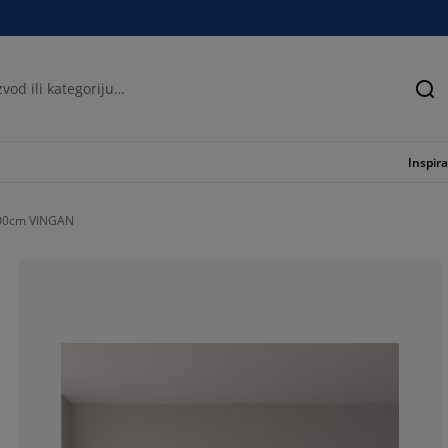
Tra
Inspira
00cm VINGAN
62.6506024096
18.07228915662