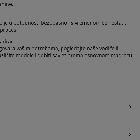
kanine.
To je u potpunosti bezopasno i s vremenom će nestati.
 proces.
adrac
dgovara vašim potrebama, pogledajte naše vodiče ili
različite modele i dobiti savjet prema osnovnom madracu i