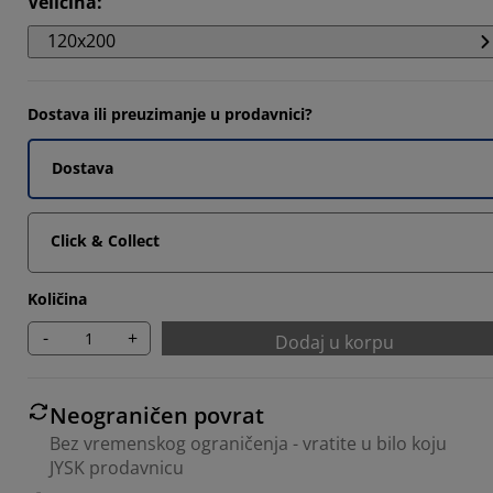
Veličina
:
3735%
120x200
3735%
747%
Dostava ili preuzimanje u prodavnici?
Dostava
Click & Collect
Količina
-
+
Dodaj u korpu
Neograničen povrat
Bez vremenskog ograničenja - vratite u bilo koju
JYSK prodavnicu