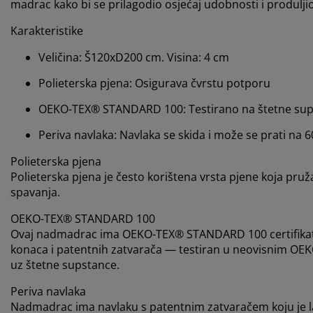
madrac kako bi se prilagodio osjećaj udobnosti i produljio 
Karakteristike
Veličina: Š120xD200 cm. Visina: 4 cm
Polieterska pjena: Osigurava čvrstu potporu
OEKO-TEX® STANDARD 100: Testirano na štetne su
Periva navlaka: Navlaka se skida i može se prati na 
Polieterska pjena
Polieterska pjena je često korištena vrsta pjene koja pru
spavanja.
OEKO-TEX® STANDARD 100
Ovaj nadmadrac ima OEKO-TEX® STANDARD 100 certifikat. T
konaca i patentnih zatvarača — testiran u neovisnim OEK
uz štetne supstance.
Periva navlaka
Nadmadrac ima navlaku s patentnim zatvaračem koju je lako 