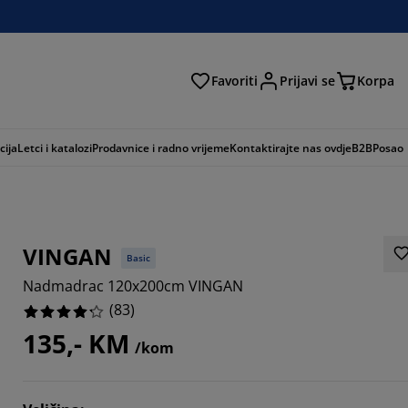
Favoriti
Prijavi se
Korpa
ži
cija
Letci i katalozi
Prodavnice i radno vrijeme
Kontaktirajte nas ovdje
B2B
Posao
VINGAN
Basic
Nadmadrac 120x200cm VINGAN
(
83
)
135,- KM
/kom
3856%
6507%