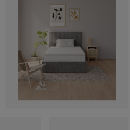
4.81927710843
4.81927710843
9.63855421686