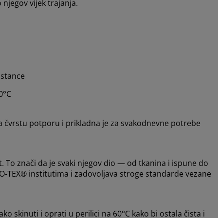
njegov vijek trajanja.
pstance
60°C
ža čvrstu potporu i prikladna je za svakodnevne potrebe
o znači da je svaki njegov dio — od tkanina i ispune do
O-TEX® institutima i zadovoljava stroge standarde vezane
skinuti i oprati u perilici na 60°C kako bi ostala čista i