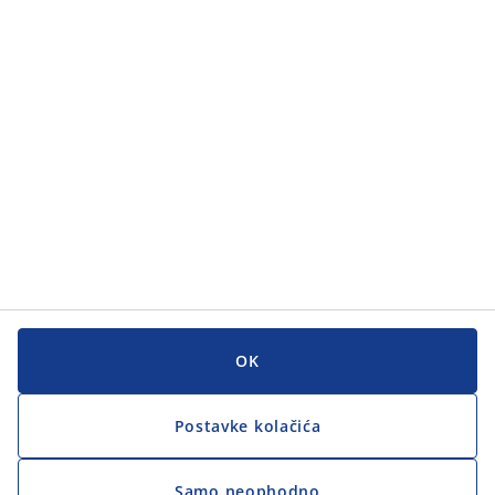
Kategorije
Kategorije
Korisnička služba
Korisnička služba
JYSK
JYSK
GLAVNI URED
Zapratite JYSK
OK
Postavke kolačića
Samo neophodno