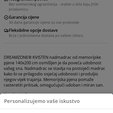
Bez vremenskog ograničenja - vratite u bilo koju JYSK
prodavnicu
Garancija cijene
30 dana garancije cijene za sve proizvode
Fleksibilne opcije dostave
Brza i jednostavna dostava po vašem izboru
DREAMZONE® KVISTEN nadmadrac od memorijske
pjene 140x200 cm osmišljen je da poveća udobnost
vašeg sna. Nadmadrac se stavlja na postojeći madrac
kako bi se prilagodio osjećaj udobnosti i produljio
njegov vijek trajanja. Memorijska pjena pomaže
rasteretiti pritisak, omogućujući udoban i miran san.
Karakteristike
Personalizujemo vaše iskustvo
Veličina: Š140xD200 cm. Visina: 6 cm