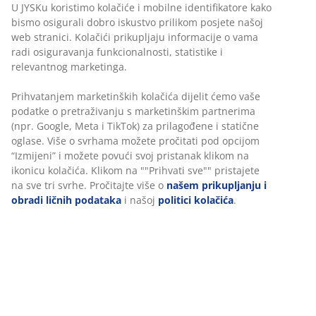
Ciljana potpora: 7 zona udobnosti pružaju
U JYSKu koristimo kolačiće i mobilne identifikatore kako
individualnu potporu
bismo osigurali dobro iskustvo prilikom posjete našoj
web stranici. Kolačići prikupljaju informacije o vama
Memorijska pjena: Rasterećuje pritisak i elastična
radi osiguravanja funkcionalnosti, statistike i
je
relevantnog marketinga.
Proštepana navlaka: Aloe vera
Prihvatanjem marketinških kolačića dijelit ćemo vaše
OEKO-TEX® STANDARD 100: Testirano na štetne
podatke o pretraživanju s marketinškim partnerima
supstance
(npr. Google, Meta i TikTok) za prilagođene i statične
oglase. Više o svrhama možete pročitati pod opcijom
Periva navlaka: Navlaka se skida i može se prati na
“Izmijeni” i možete povući svoj pristanak klikom na
60°C
ikonicu kolačića. Klikom na ""Prihvati sve"" pristajete
na sve tri svrhe. Pročitajte više o
našem prikupljanju i
DREAMZONE®: Kvalitetni madraci i kreveti po
obradi ličnih podataka
i našoj
politici kolačića
.
razumnoj cijeni, ekskluzivno dostupni u JYSKu
Ciljana potpora
Nadmadrac je osmišljen da pruži ciljanu potporu.
Podijeljen je u 7 zona udobnosti koje podupiru ključna
područja vašeg tijela, poput lumbalnog dijela i ramena.
Time se osigurava stabilna potpora i uravnotežena
udobnost tijekom cijele noći.