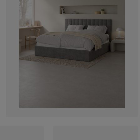
5.17241379310
3.448275862068
5.17241379310