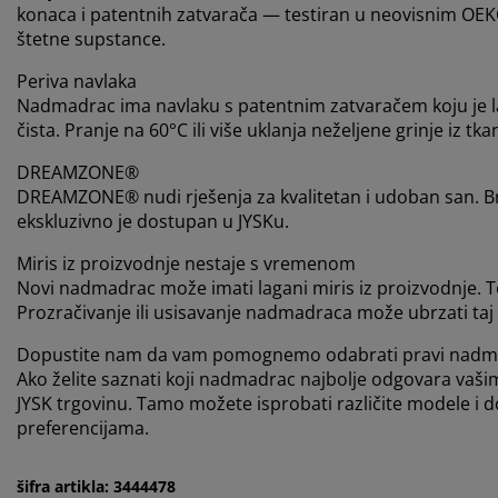
konaca i patentnih zatvarača — testiran u neovisnim OEK
štetne supstance.
Periva navlaka
Nadmadrac ima navlaku s patentnim zatvaračem koju je lako 
čista. Pranje na 60°C ili više uklanja neželjene grinje iz tka
DREAMZONE®
DREAMZONE® nudi rješenja za kvalitetan i udoban san. Bre
ekskluzivno je dostupan u JYSKu.
Miris iz proizvodnje nestaje s vremenom
Novi nadmadrac može imati lagani miris iz proizvodnje. 
Prozračivanje ili usisavanje nadmadraca može ubrzati taj
Dopustite nam da vam pomognemo odabrati pravi nadm
Ako želite saznati koji nadmadrac najbolje odgovara vašim
JYSK trgovinu. Tamo možete isprobati različite modele i
preferencijama.
šifra artikla: 3444478