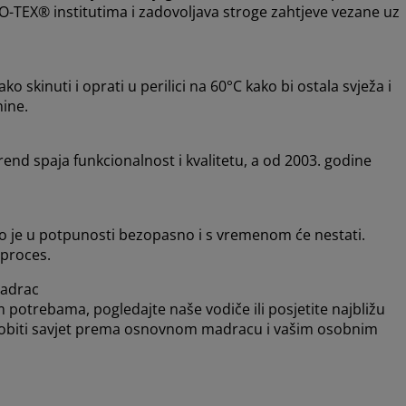
O-TEX® institutima i zadovoljava stroge zahtjeve vezane uz
skinuti i oprati u perilici na 60°C kako bi ostala svježa i
nine.
nd spaja funkcionalnost i kvalitetu, a od 2003. godine
To je u potpunosti bezopasno i s vremenom će nestati.
 proces.
adrac
 potrebama, pogledajte naše vodiče ili posjetite najbližu
 dobiti savjet prema osnovnom madracu i vašim osobnim