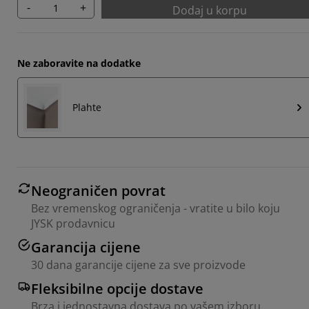
-
+
Dodaj u korpu
Ne zaboravite na dodatke
Plahte
Neograničen povrat
Bez vremenskog ograničenja - vratite u bilo koju
JYSK prodavnicu
Garancija cijene
30 dana garancije cijene za sve proizvode
Fleksibilne opcije dostave
Brza i jednostavna dostava po vašem izboru