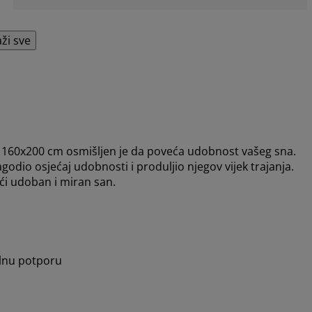
aži sve
0x200 cm osmišljen je da poveća udobnost vašeg sna.
odio osjećaj udobnosti i produljio njegov vijek trajanja.
ći udoban i miran san.
alnu potporu