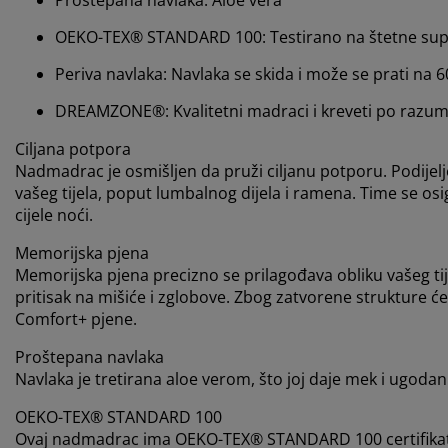
OEKO-TEX® STANDARD 100: Testirano na štetne su
Periva navlaka: Navlaka se skida i može se prati na 
DREAMZONE®: Kvalitetni madraci i kreveti po razumn
Ciljana potpora
Nadmadrac je osmišljen da pruži ciljanu potporu. Podijel
vašeg tijela, poput lumbalnog dijela i ramena. Time se o
cijele noći.
Memorijska pjena
Memorijska pjena precizno se prilagođava obliku vašeg ti
pritisak na mišiće i zglobove. Zbog zatvorene strukture ćel
Comfort+ pjene.
Proštepana navlaka
Navlaka je tretirana aloe verom, što joj daje mek i ugodan
OEKO-TEX® STANDARD 100
Ovaj nadmadrac ima OEKO-TEX® STANDARD 100 certifikat. T