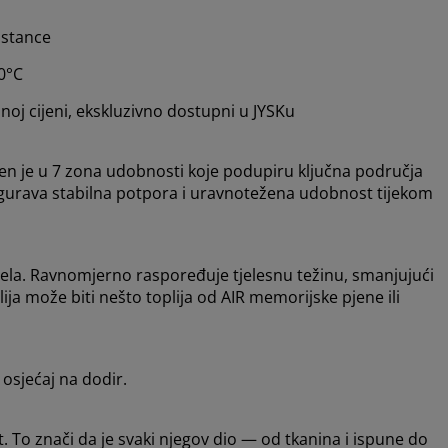
pstance
60°C
oj cijeni, ekskluzivno dostupni u JYSKu
jen je u 7 zona udobnosti koje podupiru ključna područja
sigurava stabilna potpora i uravnotežena udobnost tijekom
jela. Ravnomjerno raspoređuje tjelesnu težinu, smanjujući
ija može biti nešto toplija od AIR memorijske pjene ili
 osjećaj na dodir.
o znači da je svaki njegov dio — od tkanina i ispune do