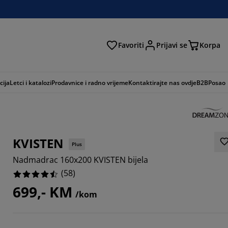
Favoriti
Prijavi se
Korpa
ži
cija
Letci i katalozi
Prodavnice i radno vrijeme
Kontaktirajte nas ovdje
B2B
Posao
KVISTEN
Plus
Nadmadrac 160x200 KVISTEN bijela
(
58
)
699,- KM
/kom
2068%
3448%