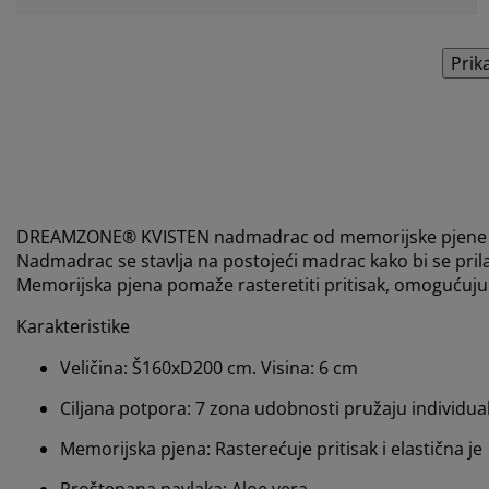
Prik
DREAMZONE® KVISTEN nadmadrac od memorijske pjene 16
Nadmadrac se stavlja na postojeći madrac kako bi se prilag
Memorijska pjena pomaže rasteretiti pritisak, omogućuju
Karakteristike
Veličina: Š160xD200 cm. Visina: 6 cm
Ciljana potpora: 7 zona udobnosti pružaju individu
Memorijska pjena: Rasterećuje pritisak i elastična je
Proštepana navlaka: Aloe vera