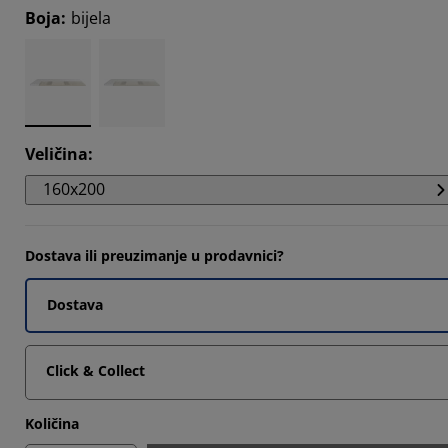
Boja
:
bijela
3448%
9653%
3448%
Veličina
:
160x200
Dostava ili preuzimanje u prodavnici?
Dostava
Click & Collect
Količina