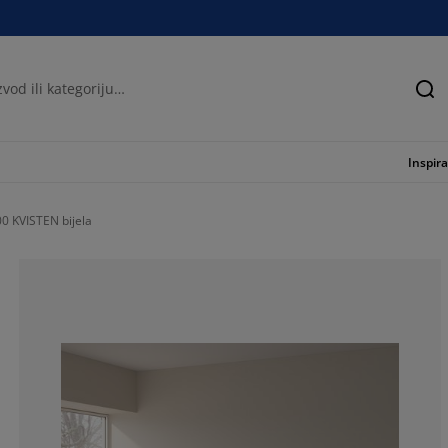
Tra
Inspira
 KVISTEN bijela
81.0344827586
5.17241379310