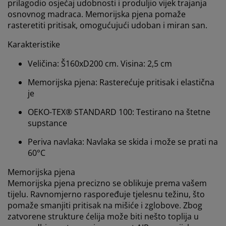
prilagodio osjećaj udobnosti i produljio vijek trajanja
osnovnog madraca. Memorijska pjena pomaže
rasteretiti pritisak, omogućujući udoban i miran san.
Karakteristike
Veličina: Š160xD200 cm. Visina: 2,5 cm
Personalizujemo vaše iskustvo
Memorijska pjena: Rasterećuje pritisak i elastična
je
U JYSKu koristimo kolačiće i mobilne identifikatore kako
OEKO-TEX® STANDARD 100: Testirano na štetne
bismo osigurali dobro iskustvo prilikom posjete našoj
supstance
web stranici. Kolačići prikupljaju informacije o vama
radi osiguravanja funkcionalnosti, statistike i
Periva navlaka: Navlaka se skida i može se prati na
relevantnog marketinga.
60°C
Prihvatanjem marketinških kolačića dijelit ćemo vaše
Memorijska pjena
podatke o pretraživanju s marketinškim partnerima
Memorijska pjena precizno se oblikuje prema vašem
(npr. Google, Meta i TikTok) za prilagođene i statične
tijelu. Ravnomjerno raspoređuje tjelesnu težinu, što
oglase. Više o svrhama možete pročitati pod opcijom
pomaže smanjiti pritisak na mišiće i zglobove. Zbog
“Izmijeni” i možete povući svoj pristanak klikom na
zatvorene strukture ćelija može biti nešto toplija u
ikonicu kolačića. Klikom na ""Prihvati sve"" pristajete