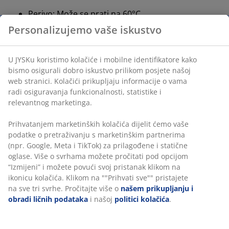
Perivo: Može se prati na 60°C
Poliesterska tkanina: Izdržljiva i jednostavna za
održavanje
Poliestersko punjenje: Mekana i otporna na
udubljenja
OEKO-TEX® STANDARD 100: Testirano na štetne
supstance
Elastične kutne trake
Elastične kutne trake sprječavaju klizanje ili gužvanje
zaštite za madrac tijekom noći.
Perivo
Zaštita za madrac može se prati u perilici na 60°C kako
bi ostala svježa i čista. Pranje na 60°C ili više uklanja
neželjene grinje iz tkanine.
Poliesterska tkanina